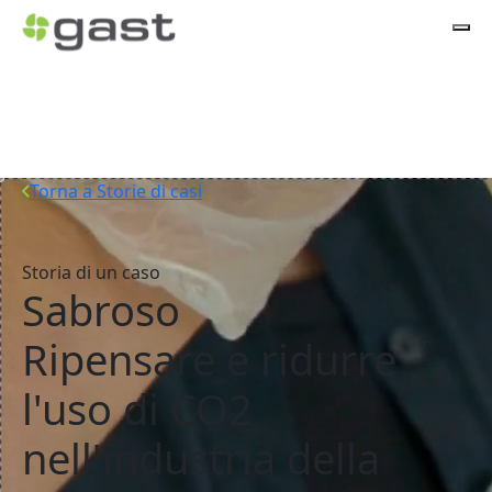
Torna a Storie di casi
Storia di un caso
Sabroso
Ripensare e ridurre
l'uso di CO2
nell'industria della