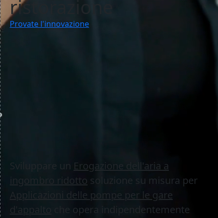
ristorazione
Provate l'innovazione
La sfida
Sviluppare un
Erogazione dell'aria a
ingombro ridotto
soluzione su misura per
Applicazioni delle pompe per le gare
d'appalto
che opera indipendentemente