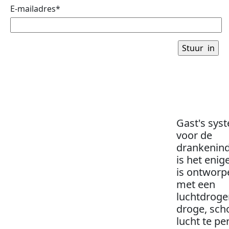
E-mailadres*
Gast's sys
voor de
drankenind
is het enig
is ontworp
met een
luchtdrog
droge, sch
lucht te pe