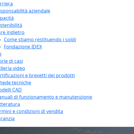
rriera
sponsabilità aziendale
pacità
stenibilità
re indietro
Come stiamo restituendo i soldi
Fondazione IDEX
e
orie di casi
lleria video
rtificazioni e brevetti dei prodotti
hede tecniche
delli CAD
nuali di funzionamento e manutenzione
tteratura
rmini e condizioni di vendita
ranzia