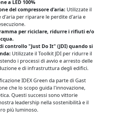
ione a LED 100%
one del compressore d'aria:
Utilizzate il
d'aria per riparare le perdite d'aria e
 esecuzione.
mma per riciclare, ridurre i rifiuti e/o
acqua.
i controllo "Just Do It" (JDI) quando si
enda:
Utilizzate il Toolkit JDI per ridurre il
endo i processi di avvio e arresto delle
zione e di infrastruttura degli edifici.
ificazione IDEX Green da parte di Gast
one che lo scopo guida l'innovazione,
etica. Questi successi sono vittorie
stra leadership nella sostenibilità e il
ro più luminoso.