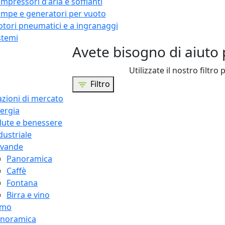
mpressori d'aria e soffianti
mpe e generatori per vuoto
tori pneumatici e a ingranaggi
stemi
Avete bisogno di aiuto 
Utilizzate il nostro filtro 
Filtro
azioni di mercato
ergia
lute e benessere
dustriale
vande
Panoramica
Caffè
Fontana
Birra e vino
amo
noramica