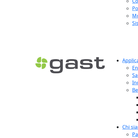
Co
Po
Mo
Si
Applic
En
Sa
In
Be
Chi si
Pa