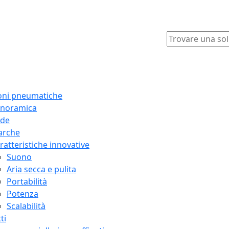
oni pneumatiche
noramica
ide
arche
ratteristiche innovative
Suono
Aria secca e pulita
Portabilità
Potenza
Scalabilità
ti