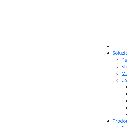
Soluzi
Pa
Sf
M
Ca
Prodot