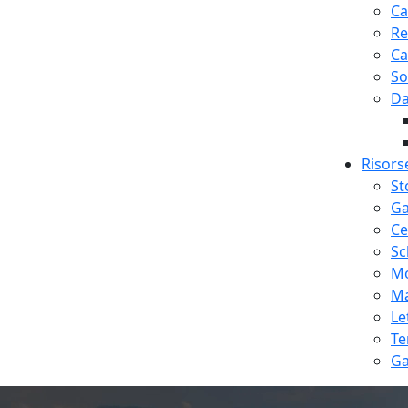
Ca
Re
Ca
So
Da
Risors
St
Ga
Ce
Sc
Mo
Ma
Le
Te
Ga