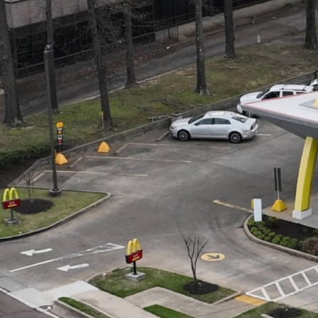
risponde alle esigenze moderne
 veloce e della qualità costante, dove le bevande come la C
n franchising McDonald's a conduzione familiare, di propriet
ri di caffè, i bambini e le famiglie indaffarate. Jeff, che ha
oinvolto nelle iniziative di sostenibilità di McDonald's, fanno
egame con la comunità rende l'efficienza operativa ancora p
apido e costante.
no ad affrontare sfide crescenti: un'elevata domanda di bevand
nza per rimanere redditizi. Questo caso di studio evidenzia
perazioni di questo franchising, fornendo un modello per al