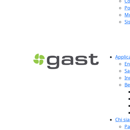
Co
Po
Mo
Si
Applic
En
Sa
In
Be
Chi si
Pa