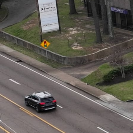
Un centro comunitario che 
McDonald's è un'icona mondiale del servizio
dell'esperienza del cliente. A Corinth, MS, u
riferimento per la comunità per i frequentato
proprietario, e suo figlio Tyler, che è molto c
sono anche i loro vicini. Questo profondo l
sforzano di servire i clienti locali in modo r
Tuttavia, i ristoranti quick-service si trova
approvvigionamento e la necessità di efficie
delle bevande di Gast abbia trasformato le o
Provate l'innovazione