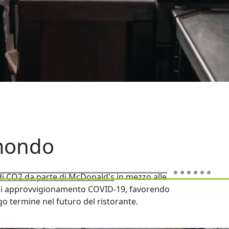
 mondo
 di CO2 da parte di McDonald's
in mezzo alle
 di approvvigionamento COVID-19, favorendo
o termine nel futuro del ristorante.