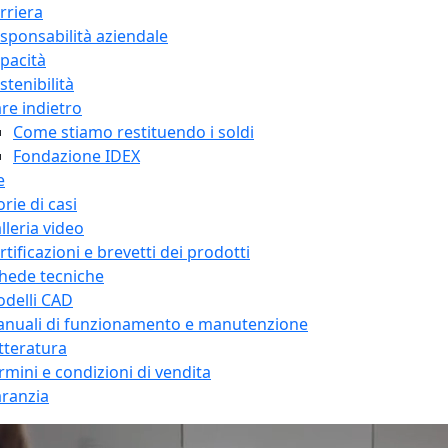
rriera
sponsabilità aziendale
pacità
stenibilità
re indietro
Come stiamo restituendo i soldi
Fondazione IDEX
e
orie di casi
lleria video
rtificazioni e brevetti dei prodotti
hede tecniche
delli CAD
nuali di funzionamento e manutenzione
tteratura
rmini e condizioni di vendita
ranzia