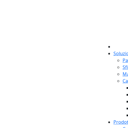
Soluzi
Pa
Sf
M
Ca
Prodot