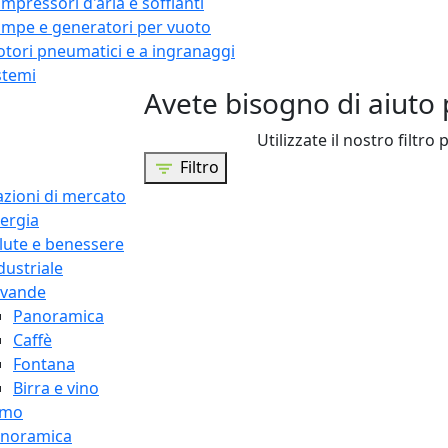
mpressori d'aria e soffianti
mpe e generatori per vuoto
tori pneumatici e a ingranaggi
stemi
Avete bisogno di aiuto 
Utilizzate il nostro filtro 
Filtro
azioni di mercato
ergia
lute e benessere
dustriale
vande
Panoramica
Caffè
Fontana
Birra e vino
amo
noramica