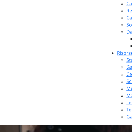
Ca
Re
Ca
So
Da
Risors
St
Ga
Ce
Sc
Mo
Ma
Le
Te
Ga