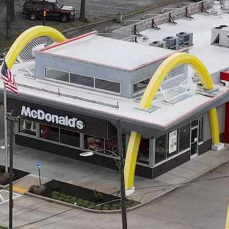
oca-Cola sono una pietra miliare
à di Jeff e Tyler Gamble, è un punto di
 lavorato in McDonald's prima di diventare
 parte della comunità da anni e i loro clienti
iù importante, in quanto i Gambles si
e, interruzioni della catena di
 come l'innovativa tecnologia di erogazione
tri.