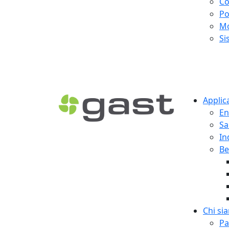
Co
Po
Mo
Si
Applic
En
Sa
In
Be
Chi si
Pa