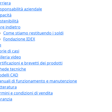
rriera
sponsabilità aziendale
pacità
stenibilità
re indietro
Come stiamo restituendo i soldi
Fondazione IDEX
e
orie di casi
lleria video
rtificazioni e brevetti dei prodotti
hede tecniche
delli CAD
nuali di funzionamento e manutenzione
tteratura
rmini e condizioni di vendita
ranzia