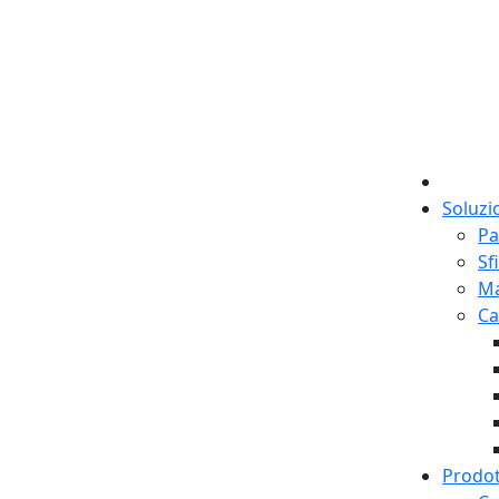
Soluzi
Pa
Sf
M
Ca
Prodot