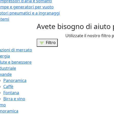
mpressori d'aria e soffianti
mpe e generatori per vuoto
tori pneumatici e a ingranaggi
stemi
Avete bisogno di aiuto 
Utilizzate il nostro filtro 
Filtro
azioni di mercato
ergia
lute e benessere
dustriale
vande
Panoramica
Caffè
Fontana
Birra e vino
amo
noramica