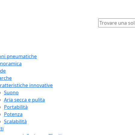
oni pneumatiche
noramica
ide
arche
ratteristiche innovative
Suono
Aria secca e pulita
Portabilità
Potenza
Scalabilità
ti