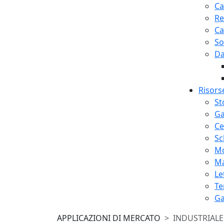
Ca
Re
Ca
So
Da
Risors
St
Ga
Ce
Sc
Mo
Ma
Le
Te
Ga
APPLICAZIONI DI MERCATO
INDUSTRIALE