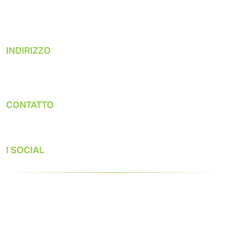
Risorse
INDIRIZZO
Gast Manufacturing, Inc.
2300 Autostrada M-139
Benton Harbor, MI 49022
CONTATTO
Ufficio:
269-926-6171
Tecnico:
I SOCIAL
© 2026 Gast. Tutti i diritti riservati.
Dichiarazione sulla privacy
Termini e condizioni di
vendita
Progettato da
8° potente