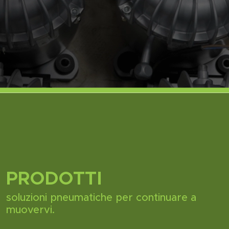
PRODOTTI
soluzioni pneumatiche per continuare a
muovervi.