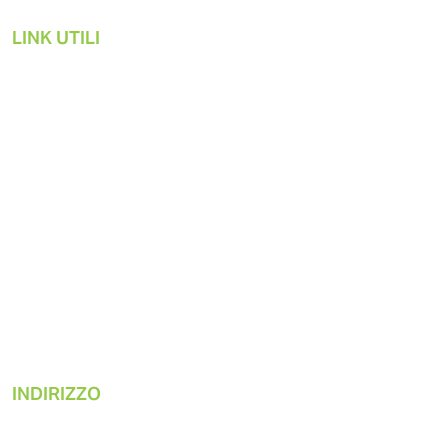
LINK UTILI
Soluzioni pneumatiche
Prodotti
Applicazioni di mercato
Sostenibilità
Chi siamo
Risorse
INDIRIZZO
Gast Manufacturing, Inc.
2300 Autostrada M-139