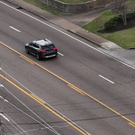
prospère en tant que centre communautaire pour la
foule des cafés, les enfants et les familles occupées. Jeff,
qui a travaillé chez McDonald's avant de devenir
propriétaire, et son fils Tyler, qui participe activement
aux efforts de développement durable de McDonald's,
font partie de la communauté depuis des années,
faisant de leurs clients leurs voisins. Ce lien profond
avec la communauté rend l'efficacité opérationnelle
encore plus cruciale, car les Gambles s'efforcent de
servir leurs clients locaux rapidement et régulièrement.
Cependant, les restaurants à service rapide sont
confrontés à des défis de plus en plus importants : une
forte demande de boissons, des perturbations de la
chaîne d'approvisionnement et le besoin d'efficacité
pour rester rentable. Cette étude de cas montre
comment la technologie innovante de distribution de
boissons de Gast a transformé les opérations de cette
franchise et a servi de modèle à d'autres.