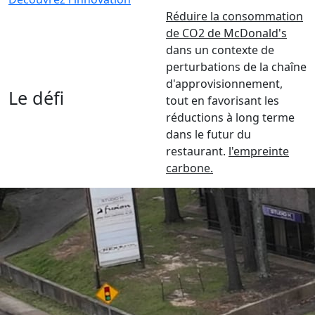
Réduire la consommation
de CO2 de McDonald's
dans un contexte de
perturbations de la chaîne
d'approvisionnement,
Le défi
tout en favorisant les
réductions à long terme
dans le futur du
restaurant.
l'empreinte
carbone.
Un centre communautaire qui répond
aux exigences modernes
McDonald's est un symbole mondial de service rapide
et de qualité constante, où les boissons comme Coca-
Cola sont la pierre angulaire de l'expérience client. À
Corinth, dans le Massachusetts, une franchise familiale
de McDonald's appartenant à Jeff et Tyler Gamble