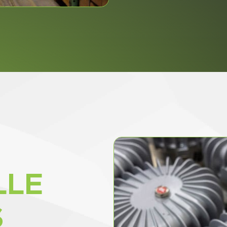
LLE
S