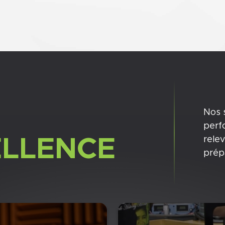
Nos 
perf
ELLENCE
relev
prép