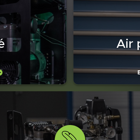
é
Air 