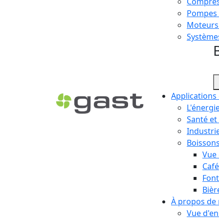
Compress
Pompes à
Moteurs
Système
Applications
L'énergi
Santé et
Industrie
Boisson
Vue
Café
Font
Bièr
À propos de
Vue d'e