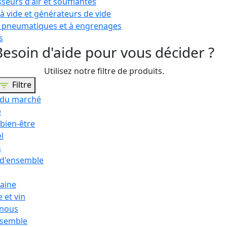
eurs d'air et soufflantes
 vide et générateurs de vide
 pneumatiques et à engrenages
s
Besoin d'aide pour vous décider ?
Utilisez notre filtre de produits.
Filtre
 du marché
e
 bien-être
l
s
 d'ensemble
aine
e et vin
 nous
nsemble