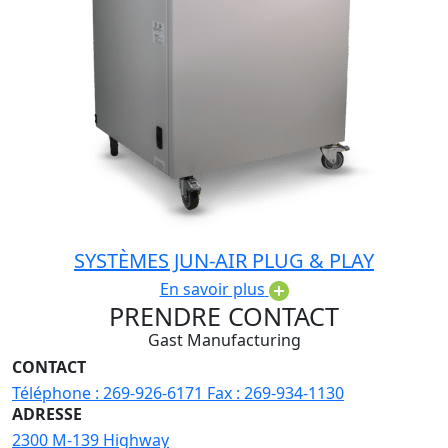
SYSTÈMES JUN-AIR PLUG & PLAY
En savoir plus
PRENDRE CONTACT
Gast Manufacturing
CONTACT
Téléphone :
269-926-6171
Fax :
269-934-1130
ADRESSE
2300 M-139 Highway