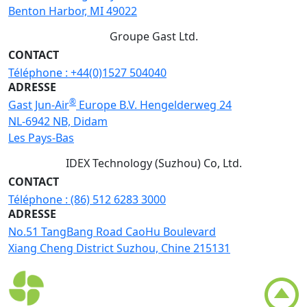
Benton Harbor, MI 49022
Groupe Gast Ltd.
CONTACT
Téléphone :
+44(0)1527 504040
ADRESSE
®
Gast Jun-Air
Europe B.V. Hengelderweg 24
NL-6942 NB, Didam
Les Pays-Bas
IDEX Technology (Suzhou) Co, Ltd.
CONTACT
Téléphone :
(86) 512 6283 3000
ADRESSE
No.51 TangBang Road CaoHu Boulevard
Xiang Cheng District Suzhou, Chine 215131