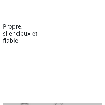
d'air comprimé silencieux
conçus pour les
environnements
exigeants.
Propre,
Utilisés dans des
silencieux et
laboratoires dentaires,
fiable
Systèmes
des installations
D'air Comprimé
médicales, des
environnements
scientifiques et d'autres
applications exigeantes
dans plus de 100 pays, les
systèmes Jun-Air offrent
un fonctionnement
silencieux, une qualité
d'air propre et une
fiabilité à long terme.