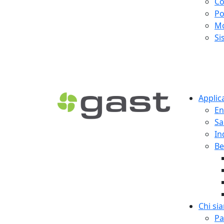
Co
Po
Mo
Si
Applic
En
Sa
In
Be
Chi si
Pa