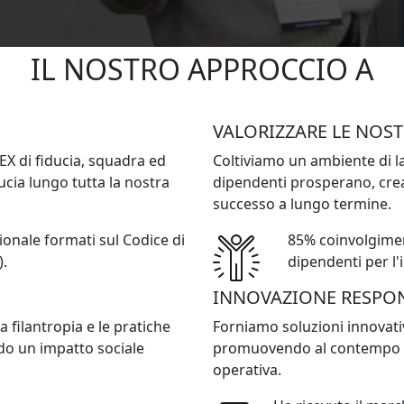
IL NOSTRO APPROCCIO A
RESPONSABILITÀ AZIENDALE
VALORIZZARE LE NOS
EX di fiducia, squadra ed
Coltiviamo un ambiente di lav
cia lungo tutta la nostra
dipendenti prosperano, cre
successo a lungo termine.
ionale formati sul Codice di
85% coinvolgiment
85%
).
dipendenti per l'
INNOVAZIONE RESPO
a filantropia e le pratiche
Forniamo soluzioni innovative
ndo un impatto sociale
promuovendo al contempo il
operativa.