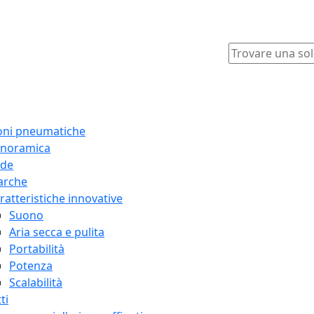
oni pneumatiche
noramica
ide
arche
ratteristiche innovative
Suono
Aria secca e pulita
Portabilità
Potenza
Scalabilità
ti