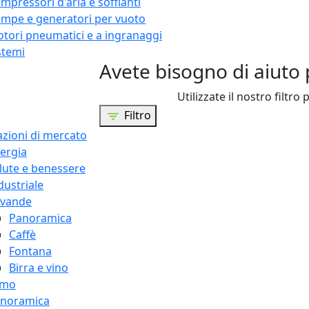
mpressori d'aria e soffianti
mpe e generatori per vuoto
tori pneumatici e a ingranaggi
stemi
Avete bisogno di aiuto 
Utilizzate il nostro filtro 
Filtro
azioni di mercato
ergia
lute e benessere
dustriale
vande
Panoramica
Caffè
Fontana
Birra e vino
amo
noramica