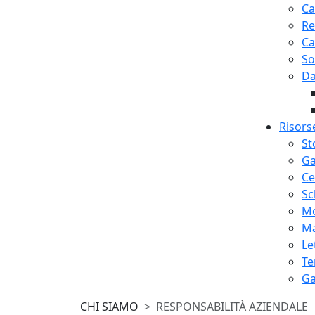
Ca
Re
Ca
So
Da
Risors
St
Ga
Ce
Sc
Mo
Ma
Le
Te
Ga
CHI SIAMO
RESPONSABILITÀ AZIENDALE