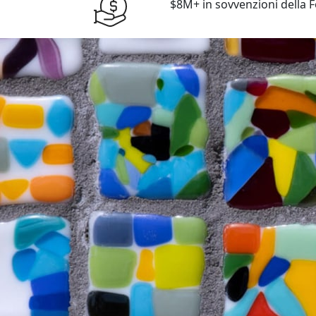
$8M+ in sovvenzioni della 
$8M+