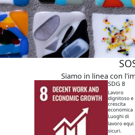
SO
Siamo in linea con l'i
SDG 8
Lavoro
dignitoso e
crescita
economica
Luoghi di
lavoro equi
sicuri.