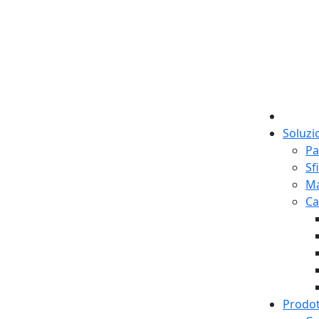
Soluzi
Pa
Sf
M
Ca
Prodot