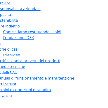
rriera
sponsabilità aziendale
pacità
stenibilità
re indietro
Come stiamo restituendo i soldi
Fondazione IDEX
e
orie di casi
lleria video
rtificazioni e brevetti dei prodotti
hede tecniche
delli CAD
nuali di funzionamento e manutenzione
tteratura
rmini e condizioni di vendita
ranzia