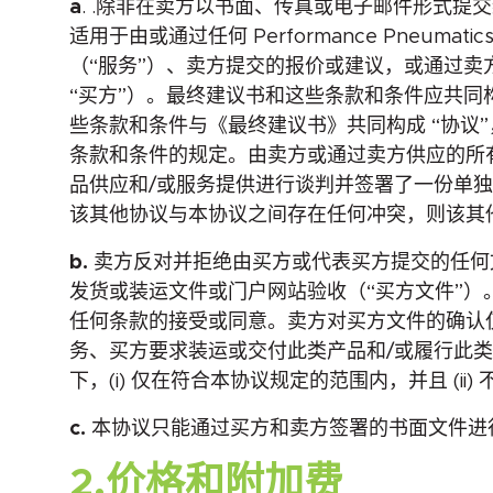
a
. .除非在卖方以书面、传真或电子邮件形式
适用于由或通过任何 Performance Pneum
（“服务”）、卖方提交的报价或建议，或通过卖方
“买方”）。最终建议书和这些条款和条件应共
些条款和条件与《最终建议书》共同构成 “协
条款和条件的规定。由卖方或通过卖方供应的所
品供应和/或服务提供进行谈判并签署了一份单
该其他协议与本协议之间存在任何冲突，则该其
b.
卖方反对并拒绝由买方或代表买方提交的任何
发货或装运文件或门户网站验收（“买方文件”
任何条款的接受或同意。卖方对买方文件的确认
务、买方要求装运或交付此类产品和/或履行此
下，(i) 仅在符合本协议规定的范围内，并且 (
c.
本协议只能通过买方和卖方签署的书面文件进
2.价格和附加费