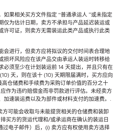
果相关买方文件指定 “普通承运人 ”或未指定
期仅为估计日期，卖方不承担与产品延迟装运或
或许可证，则卖方无需装运此类产品或执行此类
能会进行，但卖方应将拟议的交付时间表合理地
或损坏风险应在该产品交由承运人装运时转移给
必须至少在计划装运前 14 天提出，并且只有在
 天，则在该十 (10) 天期限届满时，买方应向
，最高仓储费和手续费为采购订单价值的百分之十
估，应作为违约赔偿金而非罚款进行评估。未经卖方
、加速装运费以及为部件或材料支付的加速费。.
，卖方可能会收取与未能提货相关的仓储费和装卸
排买方的货运代理和/或承运商在确认的装运日
过电子邮件）后，(i) 卖方应有权使用卖方选择