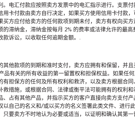
利。电汇付款应按照卖方发票中的电汇指示进行。支票付
信用卡付款由卖方自行决定，如果买方使用信用卡付款，
果买方应付给卖方的任何款项到期未付，卖方有权向买方
的滞纳金，滞纳金按每月 2% 的费率或法律允许的最
收款诉讼，以收取任何逾期金额。.
的其他款项的到期和准时支付，卖方应拥有和保留，并且
其他产品有关的所有收益的第一留置权和担保权益。如果任
的有担保方的任何及所有权利和救济，以及卖方根据合同
补救措施，或根据合同、法律或衡平法可能拥有的权利和
品、占有其他产品，并指示买方的客户直接向卖方支付产
权以自己的名义和/或以买方的名义签署此类文件、进行
，只要卖方不时地认为必要或适当，以证明和确认其第一