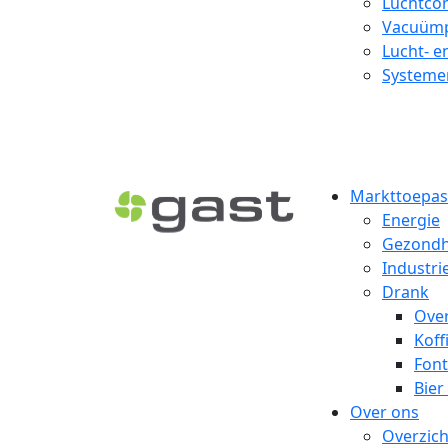
Luchtcom
Vacuümp
Lucht- e
Systeme
Markttoepas
Energie
Gezondhe
Industri
Drank
Over
Koff
Font
Bier
Over ons
Overzich