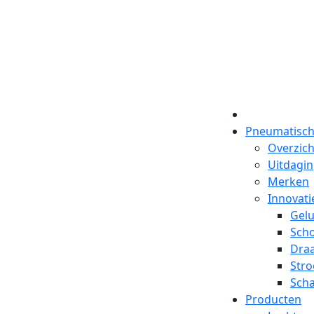
Pneumatisch
Overzich
Uitdagi
Merken
Innovati
Gelu
Scho
Dra
Str
Scha
Producten