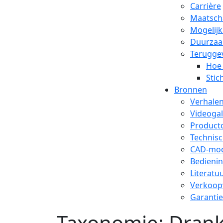
Carrière
Maatsch
Mogelij
Duurzaa
Terugge
Hoe
Stic
Bronnen
Verhale
Videogal
Productc
Technisc
CAD-mod
Bedieni
Literatu
Verkoop
Garantie
Taxonomie:
Dran