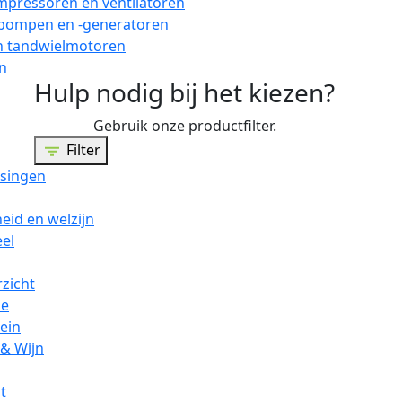
pressoren en ventilatoren
ompen en -generatoren
n tandwielmotoren
n
Hulp nodig bij het kiezen?
Gebruik onze productfilter.
Filter
singen
id en welzijn
eel
zicht
ie
ein
 & Wijn
t