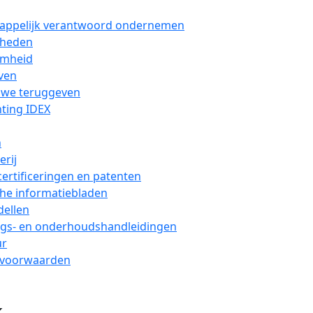
appelijk verantwoord ondernemen
kheden
mheid
ven
 we teruggeven
hting IDEX
n
erij
ertificeringen en patenten
he informatiebladen
ellen
ngs- en onderhoudshandleidingen
ur
voorwaarden
k