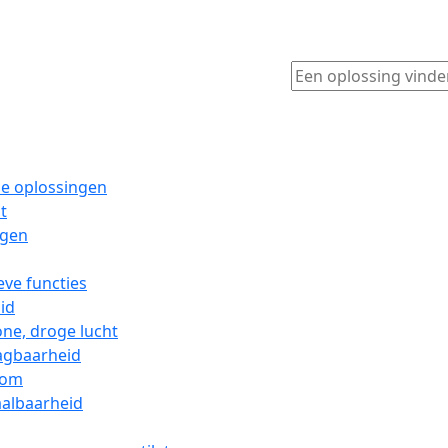
e oplossingen
t
ngen
eve functies
id
ne, droge lucht
agbaarheid
oom
albaarheid