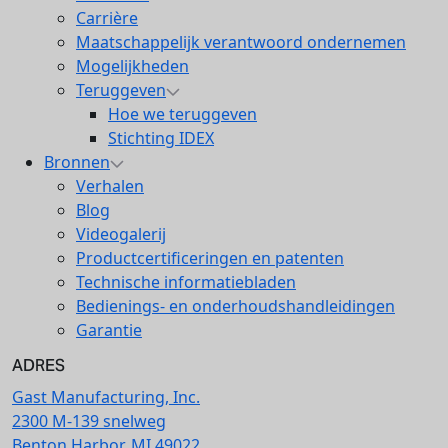
Carrière
Maatschappelijk verantwoord ondernemen
Mogelijkheden
Teruggeven
Hoe we teruggeven
Stichting IDEX
Bronnen
Verhalen
Blog
Videogalerij
Productcertificeringen en patenten
Technische informatiebladen
Bedienings- en onderhoudshandleidingen
Garantie
ADRES
Gast Manufacturing, Inc.
2300 M-139 snelweg
Benton Harbor, MI 49022