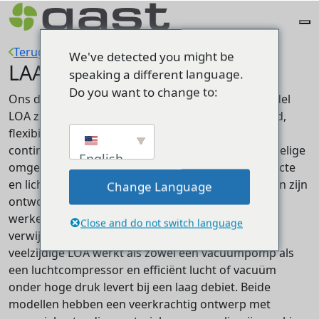
Terug naar Product Groups
We've detected you might be
LAA-LOA
speaking a different language.
Do you want to change to:
Ons dubbelcilindermodel LAA en enkelcilindermodel
LOA zijn ontworpen met het oog op duurzaamheid,
flexibiliteit en efficiëntie en zijn ideaal voor zowel
continu- als intermitterend gebruik in geluidsgevoelige
English
omgevingen. Beide modellen zijn de meest compacte
en lichtgewicht van onze serie schommelzuigers en zijn
Change Language
ontworpen om stil en met minimale trillingen te
werken. De LAA werkt als een vacuümpomp en
Close and do not switch language
verwijdert efficiënt lucht en gassen, terwijl de
veelzijdige LOA werkt als zowel een vacuümpomp als
een luchtcompressor en efficiënt lucht of vacuüm
onder hoge druk levert bij een laag debiet. Beide
modellen hebben een veerkrachtig ontwerp met