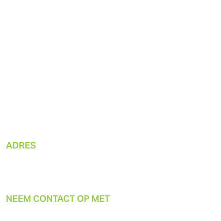
Pneumatische oplossingen
Producten
Markttoepassingen
Duurzaamheid
Over ons
Bronnen
ADRES
Gast Manufacturing, Inc.
2300 M-139 snelweg
Benton Harbor, MI 49022
NEEM CONTACT OP MET
Kantoor:
269-926-6171
Tech: