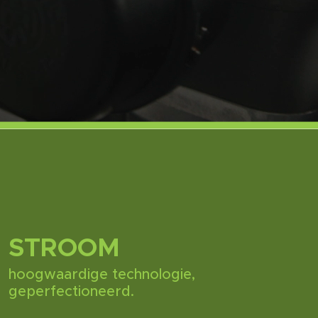
STROOM
hoogwaardige technologie,
geperfectioneerd.