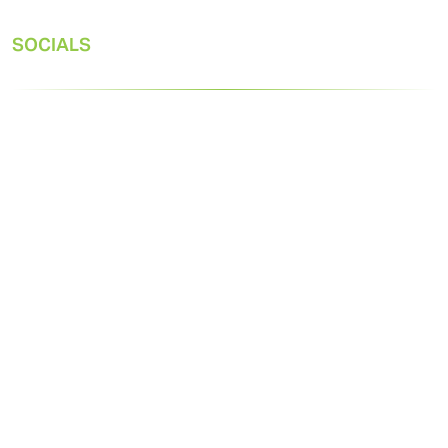
SOCIALS
© 2026 Gast. Alle rechten voorbehouden.
Privacyverklaring
Verkoopvoorwaarden
Ontworpen door
Machtige 8e