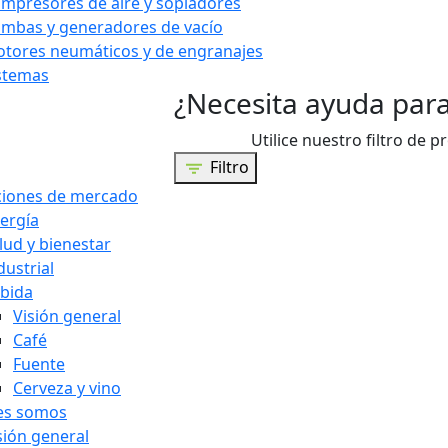
mpresores de aire y sopladores
mbas y generadores de vacío
tores neumáticos y de engranajes
stemas
¿Necesita ayuda para
Utilice nuestro filtro de p
Filtro
ciones de mercado
ergía
lud y bienestar
dustrial
bida
Visión general
Café
Fuente
Cerveza y vino
es somos
sión general