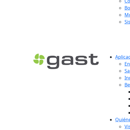
Co
Bo
Mo
Si
Aplica
En
Sa
In
Be
Quién
Vi