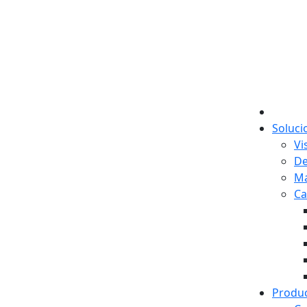
Soluci
Vi
De
Ma
Ca
Produ