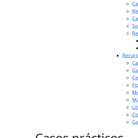
Ca
Re
Ca
So
Re
Recur
Ca
Ga
Ce
Fi
Mo
Ma
Li
Co
Ga
Casos prácticos