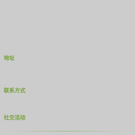
可持续性
关于我们
资源
地址
加斯特制造公司
2300 M-139 公路
密歇根州本顿港 49022
联系方式
办公室：
269-926-6171
技术：
社交活动
© 2026 Gast。保留所有权利。.
隐私声明
销售条款和条件