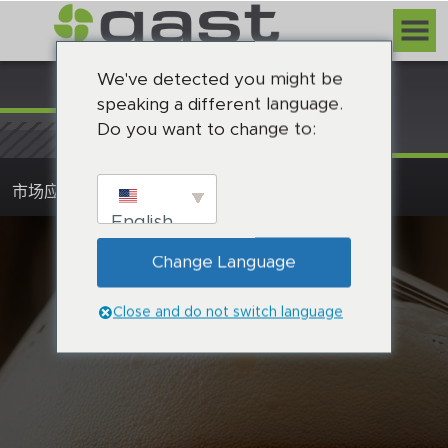
健康与保健
We've detected you might be
下一个申请
speaking a different language.
Do you want to change to:
市场应用
饮料
啤酒和葡萄酒
English
Change Language
Close and do not switch language