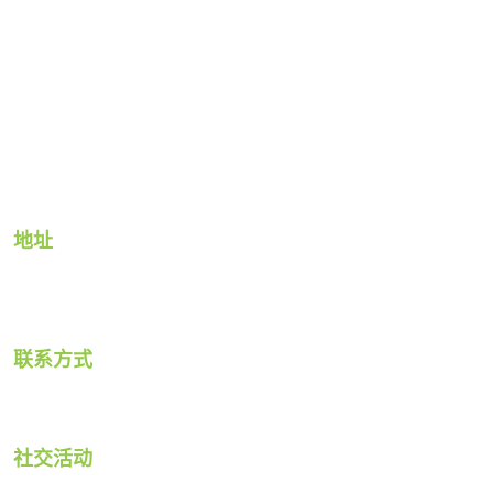
市场应用
可持续性
关于我们
资源
地址
加斯特制造公司
2300 M-139 公路
密歇根州本顿港 49022
联系方式
办公室：
269-926-6171
技术：
社交活动