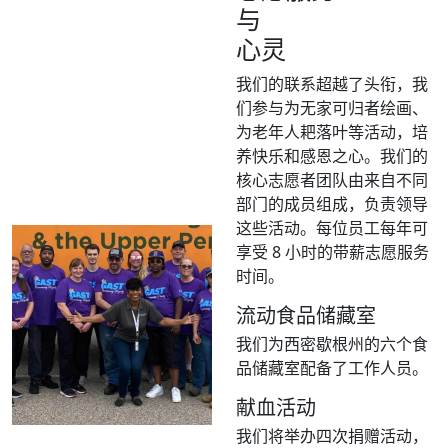
与
心灵
我们的联系超越了头衔，我
们参与为无家可归者绘画、
为老年人耙落叶等活动，培
养快乐和感恩之心。我们的
核心志愿者团队由来自不同
部门的成员组成，负责领导
这些活动。每位员工每年可
享受 8 小时的带薪志愿服务
时间。
流动食品储藏室
我们为西密歇根州的六个食
品储藏室配备了工作人员。
献血活动
我们将举办四次捐赠活动，